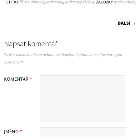
ŠTÍTKY
jižní Dalmácie
,
Makarska
,
Makarská riviéra
. ZÁLOŽKY
trvalý odkaz
.
NAVIGACE PRO PŘÍSPĚVKY
DALŠÍ →
Napsat komentář
Vaše e-mailová adresa nebude zveřejněna.
Vyžadované informace jsou
označeny
*
KOMENTÁŘ
*
JMÉNO
*