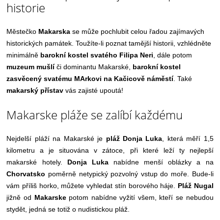
historie
Městečko
Makarska
se může pochlubit celou řadou zajímavých
historických památek. Toužíte-li poznat tamější historii, vzhlédněte
minimálně
barokní kostel svatého Filipa Neri
, dále potom
muzeum mušlí
či dominantu Makarské,
barokní kostel
zasvěcený svatému MArkovi na Kačicově náměstí
. Také
makarský přístav
vás zajisté upoutá!
Makarske pláže se zalíbí každému
Nejdelší pláží na Makarské je
pláž Donja Luka
, která měří 1,5
kilometru a je situována v zátoce, při které leží ty nejlepší
makarské hotely.
Donja Luka
nabídne menší oblázky a na
Chorvatsko
poměrně netypický pozvolný vstup do moře. Bude-li
vám příliš horko, můžete vyhledat stín borového háje.
Pláž Nugal
jižně od
Makarske
potom nabídne vyžití všem, kteří se nebudou
stydět, jedná se totiž o nudistickou pláž.