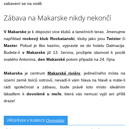
zabavení se na vodě.
Zábava na Makarske nikdy nekončí
V Makarske
je k dispozici více klubů a tanečních teras. Jmenujme
například
rockový klub Rockatanski
, kluby jako jsou
Twister
či
Master
. Pokud je libo kasíno, vypravte se do hotelu Dalmacija.
Budete-li
v Makarske
již 13. června, prožijete slavnost k poctě
svatého Antonína,
den Makarské
potom připadá na 24. října.
Makarska
je centrum
Makarské riviéry
, jedinečného místa na
území země tisíců ostrovů, nevadí-li vám hlava na hlavě a máte-li
rádi společnost a zábavu, bude právě toto místo ideálním
lákadlem k
dovolené u moře
, která vás nemusí vyjít ani příliš
draze!
PŘÍSPĚVEK V RUBRICE
Chorvatsko