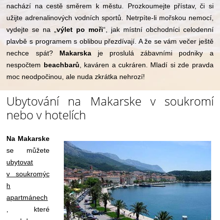
nachází na cestě směrem k městu. Prozkoumejte přístav, či si
užijte adrenalinových vodních sportů. Netrpíte-li mořskou nemocí,
vydejte se na „
výlet po moři
“, jak místní obchodníci celodenní
plavbě s programem s oblibou přezdívají. A že se vám večer ještě
nechce spát?
Makarska
je proslulá zábavními podniky a
nespočtem
beachbarů
, kaváren a cukráren. Mladí si zde pravda
moc neodpočinou, ale nuda zkrátka nehrozí!
Ubytování na Makarske v soukromí
nebo v hotelích
Na Makarske
se můžete
ubytovat
v soukromýc
h
apartmánech
, které