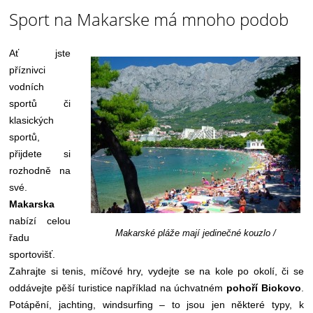
Sport na Makarske má mnoho podob
Ať jste
příznivci
vodních
sportů či
klasických
sportů,
přijdete si
rozhodně na
své.
Makarska
nabízí celou
Makarské pláže mají jedinečné kouzlo /
řadu
sportovišť.
Zahrajte si tenis, míčové hry, vydejte se na kole po okolí, či se
oddávejte pěší turistice například na úchvatném
pohoří Biokovo
.
Potápění, jachting, windsurfing – to jsou jen některé typy, k