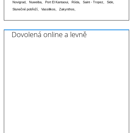
Novigrad
Nuweiba
Port El Kantaoui
Róda
Saint - Tropez
Side
Slunečné pobřeží
Vassilikos
Zakynthos
Dovolená online a levně