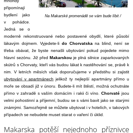
mnohdy
připomínají
bydlení jako
Na Makarské promenádě se vám bude líbit /
v pohádce.
Jedná se o
moderně rekonstruované nebo postavené obydlí, které působí
lákavým dojmem. Vyjedete-li
do Chorvatska
na blind, není se
třeba obávat, že byste nenašli ubytování pokud pojedete mimo
hlavní sezónu. Již před
Makarskou
je plná silnice zaparkovaných
skútrů s Chorvaty, kteří vás budou lákat k nastěhování se, právě k
nim. V letních měsích však doporučujeme v předstihu si zajistit
ubytování v apartmánech
jelikož ty nejlepší apartmány přímo u
moře se obsadí již v únoru. Budete-li mít štěstí, možná ochutnáte
přímo v zahradě s vaším domácím i rakii či víno.
Chorvaté
jsou
velmi pohostinní a příjemní, budou se s vámi bavit jako se starými
známými. Samozřejmě se můžete ubytovat i v hotelích, v takových
případech se nebudete muset starat o vaření či úklid.
Makarska potěší nejednoho příznivce