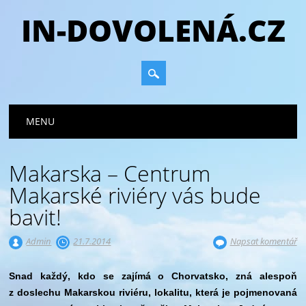
IN-DOVOLENÁ.CZ
Hlavní navigační menu
Přejít
MENU
k
obsahu
webu
Makarska – Centrum
Makarské riviéry vás bude
bavit!
Admin
21.7.2014
Napsat komentář
Snad každý, kdo se zajímá o Chorvatsko, zná alespoň
z doslechu Makarskou riviéru, lokalitu, která je pojmenovaná