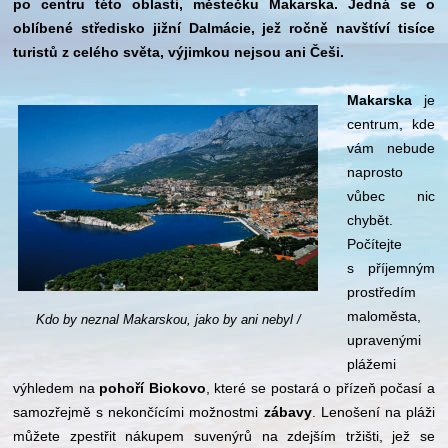
po centru této oblasti, městečku Makarska. Jedná se o
oblíbené středisko jižní Dalmácie, jež ročně navštíví tisíce
turistů z celého světa, výjimkou nejsou ani Češi.
Makarska
je
centrum, kde
vám nebude
naprosto
vůbec nic
chybět.
Počítejte
s příjemným
prostředím
maloměsta,
Kdo by neznal Makarskou, jako by ani nebyl /
upravenými
plážemi
výhledem na
pohoří Biokovo
, které se postará o přízeň počasí a
samozřejmě s nekončícími možnostmi
zábavy
. Lenošení na pláži
můžete zpestřit nákupem suvenýrů na zdejším tržišti, jež se