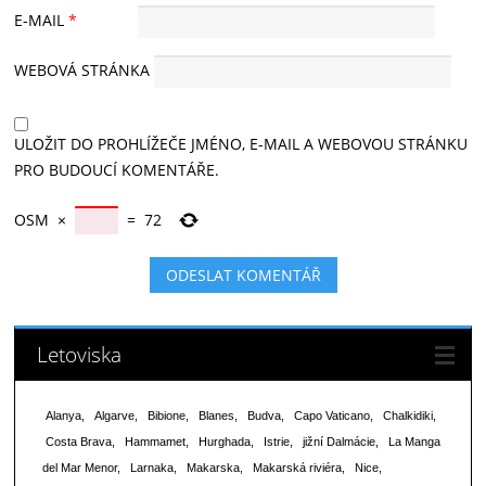
E-MAIL
*
WEBOVÁ STRÁNKA
ULOŽIT DO PROHLÍŽEČE JMÉNO, E-MAIL A WEBOVOU STRÁNKU
PRO BUDOUCÍ KOMENTÁŘE.
OSM
×
=
72
Letoviska
Alanya
Algarve
Bibione
Blanes
Budva
Capo Vaticano
Chalkidiki
Costa Brava
Hammamet
Hurghada
Istrie
jižní Dalmácie
La Manga
del Mar Menor
Larnaka
Makarska
Makarská riviéra
Nice