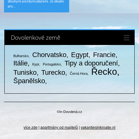
dlouhými písčitými plážemi. Je ideální
pro...
Dovolenkové země
Chorvatsko
Egypt
Francie
Bulharsko
Itálie
Tipy a doporučení
Kypr
Portugalsko
Řecko
Tunisko
Turecko
Černá Hora
Španělsko
©In-Dovolená.cz
více zde
|
apartmány od majitelů
|
vakantiesinkroatie.nl