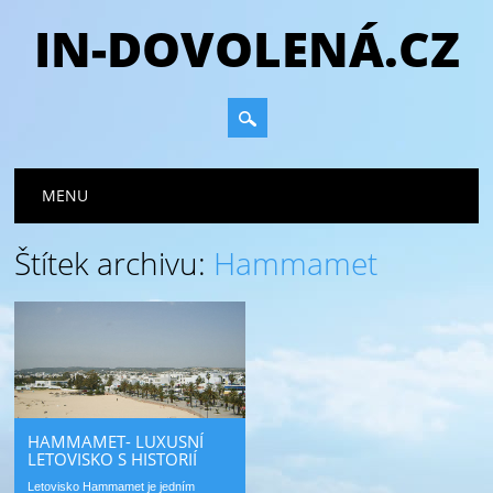
IN-DOVOLENÁ.CZ
Hlavní navigační menu
Přejít
MENU
k
obsahu
Štítek archivu:
Hammamet
webu
HAMMAMET- LUXUSNÍ
LETOVISKO S HISTORIÍ
Letovisko Hammamet je jedním