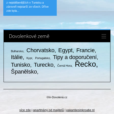
z nejoblíbenějších v Tunisku a
zároveň nejstarší ze všech. Dříve
zde byla...
Dovolenkové země
Chorvatsko
Egypt
Francie
Bulharsko
Itálie
Tipy a doporučení
Kypr
Portugalsko
Řecko
Tunisko
Turecko
Černá Hora
Španělsko
©In-Dovolená.cz
více zde
|
apartmány od majitelů
|
vakantiesinkroatie.nl