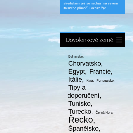
střediskům, jež se nachází na severu
italského přímoří. Lokalita žije...
Dovolenkové země
Bulharsko
Chorvatsko
Egypt
Francie
Itálie
Kypr
Portugalsko
Tipy a
doporučení
Tunisko
Turecko
Černá Hora
Řecko
Španělsko