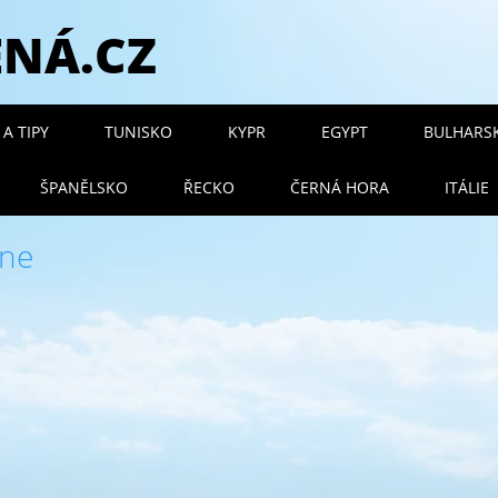
ENÁ.CZ
 menu
A TIPY
TUNISKO
KYPR
EGYPT
BULHARS
ŠPANĚLSKO
ŘECKO
ČERNÁ HORA
ITÁLIE
one