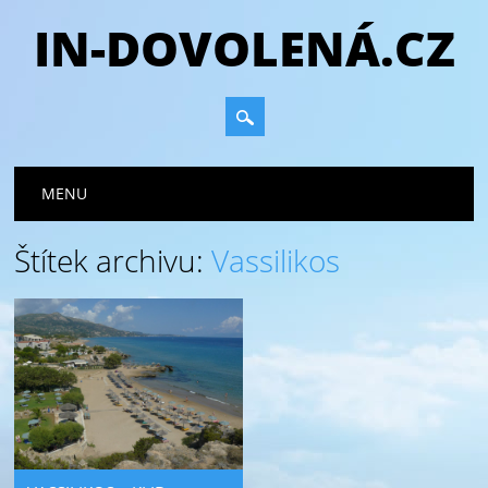
IN-DOVOLENÁ.CZ
Hlavní navigační menu
Přejít
MENU
k
obsahu
Štítek archivu:
Vassilikos
webu