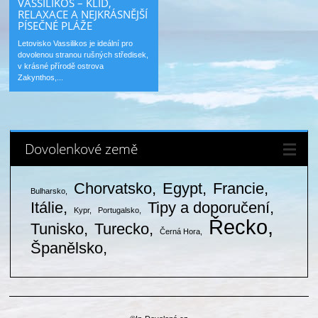
VASSILIKOS – KLID,
RELAXACE A NEJKRÁSNĚJŠÍ
PÍSEČNÉ PLÁŽE
Letovisko Vassilikos je ideální pro
dovolenou stranou rušných středisek,
v krásné přírodě ostrova
Zakynthos,...
Dovolenkové země
Chorvatsko
Egypt
Francie
Bulharsko
Itálie
Tipy a doporučení
Kypr
Portugalsko
Řecko
Tunisko
Turecko
Černá Hora
Španělsko