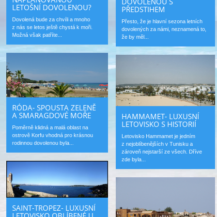
DOVOLENOU S
LETOŠNÍ DOVOLENOU?
PŘEDSTIHEM
Dovolená bude za chvíli a mnoho
Přesto, že je hlavní sezona letních
z nás se letos ještě chystá k moři.
dovolených za námi, neznamená to,
Možná však patříte...
že by měl...
RÓDA- SPOUSTA ZELENĚ
A SMARAGDOVÉ MOŘE
HAMMAMET- LUXUSNÍ
LETOVISKO S HISTORIÍ
Poměrně klidná a malá oblast na
ostrově Korfu vhodná pro krásnou
Letovisko Hammamet je jedním
rodinnou dovolenou byla...
z nejoblíbenějších v Tunisku a
zároveň nejstarší ze všech. Dříve
zde byla...
SAINT-TROPEZ- LUXUSNÍ
LETOVISKO OBLÍBENÉ U