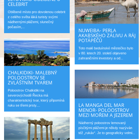
CELEBRIT
Oblíbené místo pro dovolenou celebrit
z celého světa láká turisty svými
nádhernými plážemi, slunečný
počasím,...
NUWEIBA- PERLA
AKABSKÉHO ZÁLIVU A RÁJ
POTÁPĚČŮ
Toto malé beduínské městečko bylo
v 80. letech 20. století objeveno
zahraničními investory a od...
CHALKIDIKI- MALEBNÝ
POLOOSTROV SE
ZVLÁŠTNÍM TVAREM
Poloostrov Chalkidiki na
severovýchodě Řecka má
charakteristický tvar, který připomíná
LA MANGA DEL MAR
ruku se třemi prsty....
MENOR- POLOOSTROV
MEZI MOŘEM A JEZEREM
Nádherný poloostrov lemovaný
písčitými plážemi je někdy nazýván
též „rukáv“. Je to geograficky velmi...