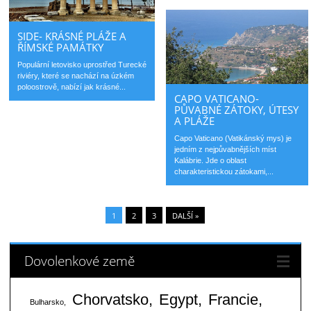
SIDE- KRÁSNÉ PLÁŽE A
ŘÍMSKÉ PAMÁTKY
Populární letovisko uprostřed Turecké
riviéry, které se nachází na úzkém
poloostrově, nabízí jak krásné...
CAPO VATICANO-
PŮVABNÉ ZÁTOKY, ÚTESY
A PLÁŽE
Capo Vaticano (Vatikánský mys) je
jedním z nejpůvabnějších míst
Kalábrie. Jde o oblast
charakteristickou zátokami,...
1
2
3
DALŠÍ »
Dovolenkové země
Chorvatsko
Egypt
Francie
Bulharsko