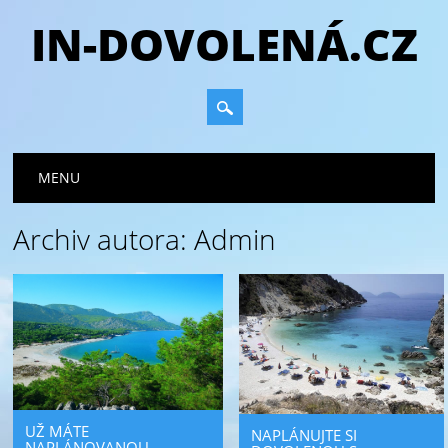
IN-DOVOLENÁ.CZ
Hlavní navigační menu
Přejít
MENU
k
obsahu
Archiv autora:
Admin
webu
UŽ MÁTE
NAPLÁNUJTE SI
NAPLÁNOVANOU