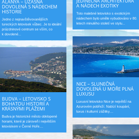
JEDINEČNÁ ARCHITEKTURA
ALANYA – ÚŽASNÁ
A NÁDECH EXOTIKY
DOVOLENÁ S NÁDECHEM
HISTORIE
Toto malebné letovisko s exotickým
nádechem bylo uměle vybudováno v 80.
Jedno z nejnavštěvovanějších
letech minulého století ve stylu...
tureckých letovisek vůbec. Je to ideální
prázdninové centrum se vším, co
k dovolené...
NICE – SLUNEČNÁ
DOVOLENÁ U MOŘE PLNÁ
LUXUSU
BUDVA – LETOVISKO S
Luxusní letovisko Nice je největší na
BOHATOU HISTORIÍ A
Azurovém pobřeží. Nabízí koupání,
KRÁSNÝMI PLÁŽEMI
luxus i kulturní zážitky....
Budva je historické město obklopené
horami, které je zároveň i největším
letoviskem v Černé Hoře....