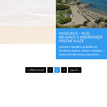
VASSILIKOS – KLID,
RELAXACE A NEJKRÁSNĚJŠÍ
PÍSEČNÉ PLÁŽE
Letovisko Vassilikos je ideální pro
dovolenou stranou rušných středisek, v
krásné přírodě ostrova Zakynthos,...
« PŘEDCHOZÍ
1
2
3
DALŠÍ »