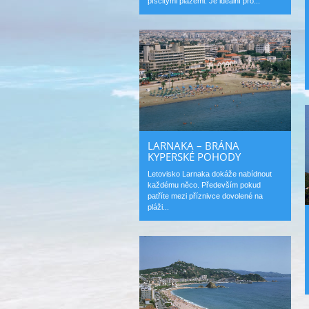
písčitými plážemi. Je ideální pro...
LARNAKA – BRÁNA
KYPERSKÉ POHODY
Letovisko Larnaka dokáže nabídnout
každému něco. Především pokud
patříte mezi příznivce dovolené na
pláži...