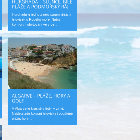
HURGHADA – SLUNCE, BÍLÉ
PLÁŽE A PODMOŘSKÝ RÁJ
Hurghada je jedno z nejvýznamnějších
letovisek u Rudého moře. Nabízí
komfortní ubytování ve více...
ALGARVE – PLÁŽE, HORY A
GOLF
V Algarve je krásně v létě i v zimě.
Najdete zde luxusní letoviska i opuštěné
pláže, hory,...