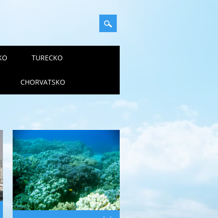
KO
TURECKO
CHORVATSKO