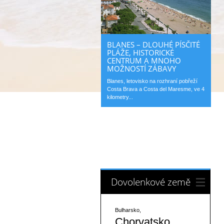
BLANES – DLOUHÉ PÍSČITÉ
PLÁŽE, HISTORICKÉ
CENTRUM A MNOHO
MOŽNOSTÍ ZÁBAVY
Blanes, letovisko na rozhraní pobřeží
Costa Brava a Costa del Maresme, ve 4
kilometry...
Dovolenkové země
Bulharsko
Chorvatsko