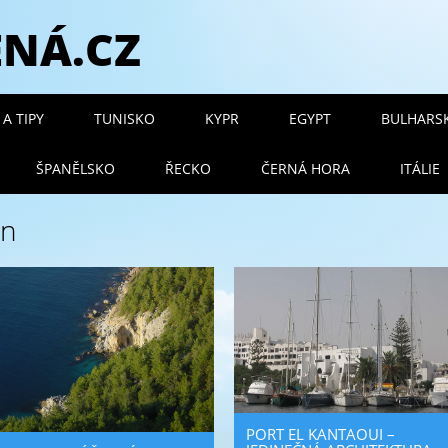
ENÁ.CZ
 menu
A TIPY
TUNISKO
KYPR
EGYPT
BULHARS
ŠPANĚLSKO
ŘECKO
ČERNÁ HORA
ITÁLIE
in
PORT EL KANTAOUI –