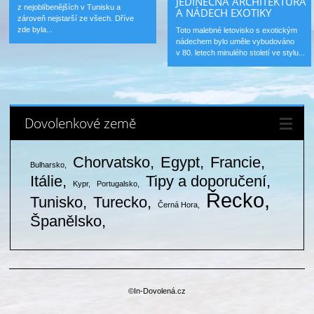
JEDINEČNÁ ARCHITEKTURA
z nejoblíbenějších v Tunisku a
A NÁDECH EXOTIKY
zároveň nejstarší ze všech. Dříve
zde byla...
Toto malebné letovisko s exotickým
nádechem bylo uměle vybudováno
v 80. letech minulého století ve stylu...
Dovolenkové země
Chorvatsko
Egypt
Francie
Bulharsko
Itálie
Tipy a doporučení
Kypr
Portugalsko
Řecko
Tunisko
Turecko
Černá Hora
Španělsko
©In-Dovolená.cz