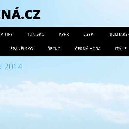
ENÁ.CZ
 menu
A TIPY
TUNISKO
KYPR
EGYPT
BULHARS
ŠPANĚLSKO
ŘECKO
ČERNÁ HORA
ITÁLIE
9.2014