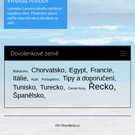
KYPERSKÉ POHODY
Letovisko Larnaka dokáže nabídnout
každému něco. Především pokud
patříte mezi příznivce dovolené na
pláži...
Dovolenkové země
Chorvatsko
Egypt
Francie
Bulharsko
Itálie
Tipy a doporučení
Kypr
Portugalsko
Řecko
Tunisko
Turecko
Černá Hora
Španělsko
©In-Dovolená.cz