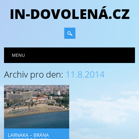
IN-DOVOLENÁ.CZ
Hlavní navigační menu
Přejít
MENU
k
obsahu
Archiv pro den:
11.8.2014
webu
LARNAKA – BRÁNA