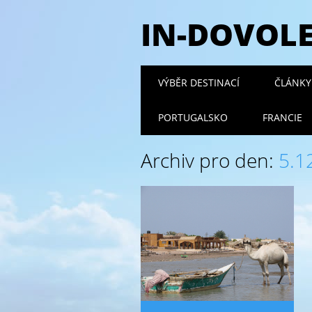
IN-DOVOL
Hlavní navigační
Přejít
VÝBĚR DESTINACÍ
ČLÁNKY 
k
obsahu
PORTUGALSKO
FRANCIE
webu
Archiv pro den:
5.1