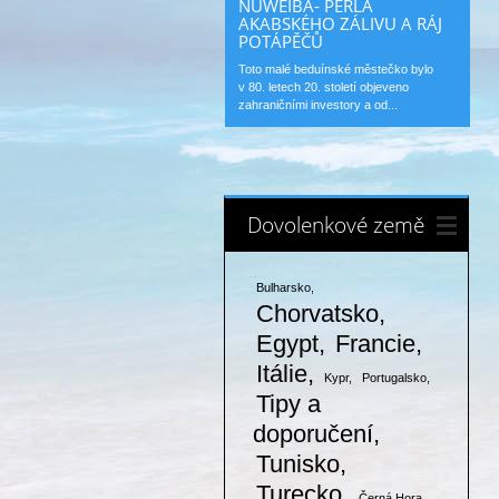
NUWEIBA- PERLA
AKABSKÉHO ZÁLIVU A RÁJ
POTÁPĚČŮ
Toto malé beduínské městečko bylo
v 80. letech 20. století objeveno
zahraničními investory a od...
Dovolenkové země
Bulharsko
Chorvatsko
Egypt
Francie
Itálie
Kypr
Portugalsko
Tipy a
doporučení
Tunisko
Turecko
Černá Hora