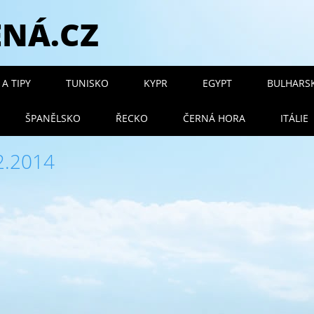
ENÁ.CZ
 menu
A TIPY
TUNISKO
KYPR
EGYPT
BULHARS
ŠPANĚLSKO
ŘECKO
ČERNÁ HORA
ITÁLIE
2.2014